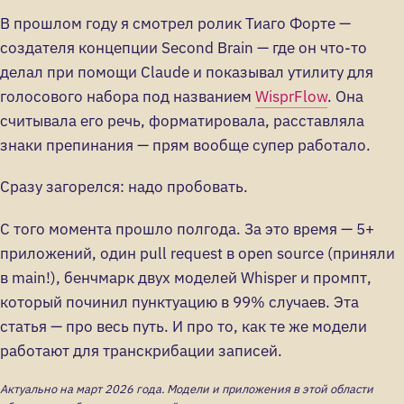
В прошлом году я смотрел ролик Тиаго Форте —
создателя концепции Second Brain — где он что-то
делал при помощи Claude и показывал утилиту для
голосового набора под названием
WisprFlow
. Она
считывала его речь, форматировала, расставляла
знаки препинания — прям вообще супер работало.
Сразу загорелся: надо пробовать.
С того момента прошло полгода. За это время — 5+
приложений, один pull request в open source (приняли
в main!), бенчмарк двух моделей Whisper и промпт,
который починил пунктуацию в 99% случаев. Эта
статья — про весь путь. И про то, как те же модели
работают для транскрибации записей.
Актуально на март 2026 года. Модели и приложения в этой области