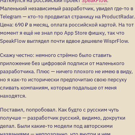
Наткнулся на российский проект
SpeakFlow
.
Маленький независимый разработчик, увидел где-то в
Telegram — кто-то продвигал страницу на ProductRadar.
Цена: 690 ₽ в месяц, оплата российской картой. На тот
момент я ещё не знал про App Store фишку, так что
SpeakFlow выглядел почти вдвое дешевле WisprFlow.
Скажу честно: немного стрёмно было ставить
приложение без цифровой подписи от маленького
разработчика. Плюс — ничего плохого не имею в виду,
но я как-то исторически предпочитаю свою персуху
сливать компаниям, которые подальше от меня
находятся.
Поставил, попробовал. Как будто с русским чуть
получше — разработчик русский, видимо, докрутки
делал. Были какие-то модели под авторскими
названиями — непрозрачно, что внутри и чем