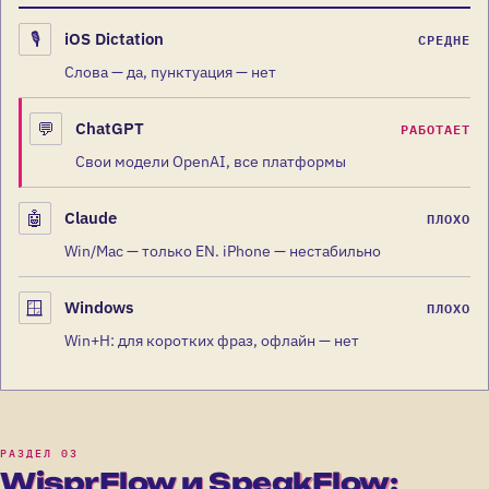
🎙️
iOS Dictation
СРЕДНЕ
Слова — да, пунктуация — нет
💬
ChatGPT
РАБОТАЕТ
Свои модели OpenAI, все платформы
🤖
Claude
ПЛОХО
Win/Mac — только EN. iPhone — нестабильно
🪟
Windows
ПЛОХО
Win+H: для коротких фраз, офлайн — нет
WisprFlow и SpeakFlow: