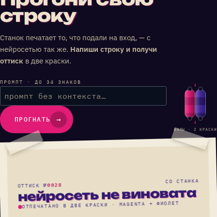
строку
Станок печатает то, что подали на вход, — с
нейросетью так же.
Напиши строку и получи
оттиск
в две краски.
→
→
ПРОГНАТЬ
→
ВАЛЫ · 2 КРАСКИ
СО СТАНКА
0028
ОТТИСК №
нейросеть не виновата
ОТПЕЧАТАНО В ДВЕ КРАСКИ · MAGENTA + ФИОЛЕТ