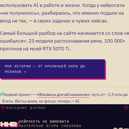
использовать AI в работе и жизни. Когда у нейросети
«не получилось», разбираюсь, что именно подали на
вход не так, — в своих задачах и чужих кейсах.
Самый большой разбор на сайте начинается со слов «я
ошибался»: 23 модели распознавания речи, 100 000+
прогонов на моей RTX 5070 Ti.
МОЯ ИСТОРИЯ — ОТ КРОЛИЧЬЕЙ НОРЫ ДО
РЕЛИЗОВ →
Первый проект —
«Финансы для айтишников»
: путь от −2,5 млн до
₽
8 млн. Ветка жива, но фокус теперь — AI.
ВЫХОДНЫЕ ДАННЫЕ
ннв
НЕЙРОСЕТЬ НЕ ВИНОВАТА
МАСТЕРСКАЯ ЕГОРА СОКОЛОВА