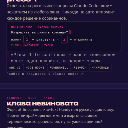
Отвечать на permission-запросы Claude Code одним
нажатием из любого окна. Никогда не авто-аппрувит —
каждое решение осознанное.
CLAUDE-CODE · ЗАПРОС ДОСТУПА
Разрешить выполнить команду?
2
1
нажми
— разрешить ·
— отклонить
КНОПКИ НАСТОЯЩИЕ — ТАПНИ
«Press 1 to continue» — как в телефонном
меню: одна клавиша, и запрос закрыт.
AHK V2
NODE HOOKS
POWERSHELL
F13–F24
МАКРОПАДЫ
Разбор в /ai/press-1-claude-code/ ↗
WINDOWS · RUST + TAURI
клава невиновата
Форк offline speech-to-text Handy под русскую диктовку.
Промпты-праймеры для имён и жаргона, фиксы
кириллических границ слов, пунктуация в длинной
диктовке.