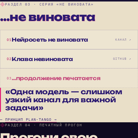
РАЗДЕЛ 03 · СЕРИЯ «НЕ ВИНОВАТА»
…не виновата
Нейросеть не виновата
01
КАНАЛ ↗
Клава невиновата
02
GITHUB ↗
…продолжение печатается
03
«Одна модель — слишком
узкий канал для важной
задачи»
—
ПРИНЦИП PLAN-TANGO →
РАЗДЕЛ 04 · ПЕЧАТНЫЙ ПРОГОН
Прогони свою