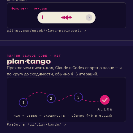
ДИКТОВКА · OFFLINE
github.com/egsok/klava-nevinovata ↗
ПЛАГИН CLAUDE CODE · MIT
plan-tango
Прежде чем писать код, Claude и Codex спорят о плане — и
по кругу до сходимости, обычно 4–6 итераций.
3
2
1
ALLOW
план → ревью → сходимость · обычно 4–6 итераций
Разбор в /ai/plan-tango/ ↗