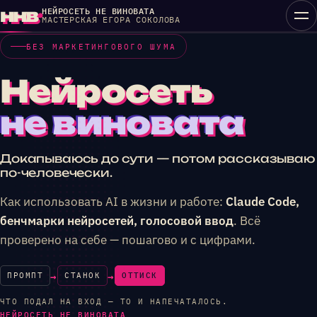
Перейти
ннв
НЕЙРОСЕТЬ НЕ ВИНОВАТА
МАСТЕРСКАЯ ЕГОРА СОКОЛОВА
к
контенту
БЕЗ МАРКЕТИНГОВОГО ШУМА
Нейросеть
не виновата
Докапываюсь до сути — потом рассказываю
по-человечески.
Как использовать AI в жизни и работе:
Claude Code,
бенчмарки нейросетей, голосовой ввод
. Всё
проверено на себе — пошагово и с цифрами.
→
→
ПРОМПТ
СТАНОК
ОТТИСК
ЧТО ПОДАЛ НА ВХОД — ТО И НАПЕЧАТАЛОСЬ.
НЕЙРОСЕТЬ НЕ ВИНОВАТА